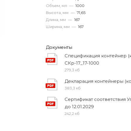
Объем, мл
—
1000
Высота, мм
—
71,65
Длина, мм
—
167
Ширина, мм
—
167
Документы
Спецификация контейнер (
СКр-17_17-1000
279,3 кб
Декларация контейнеры (ко
383,3 кб
Сертификат соответствия 
до 12.01.2029
242,2 кб